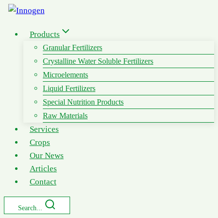
Skip
to
Products
content
Granular Fertilizers
Crystalline Water Soluble Fertilizers
Microelements
Liquid Fertilizers
Special Nutrition Products
Raw Materials
Services
Crops
Our News
Articles
Contact
Search...