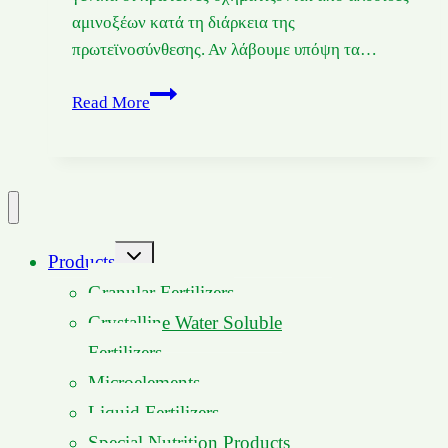
αμινοξέων κατά τη διάρκεια της
πρωτεϊνοσύνθεσης. Αν λάβουμε υπόψη τα…
Ο
Read More
Ρόλος
των
Αμινοξέων
στα
Φυτά
Toggle
Products
child
menu
Granular Fertilizers
Crystalline Water Soluble
Fertilizers
Microelements
Liquid Fertilizers
Special Nutrition Products