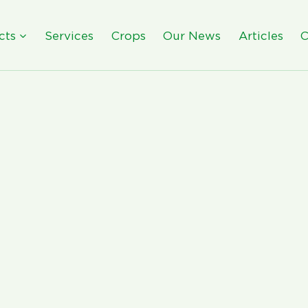
cts
Services
Crops
Our News
Articles
C