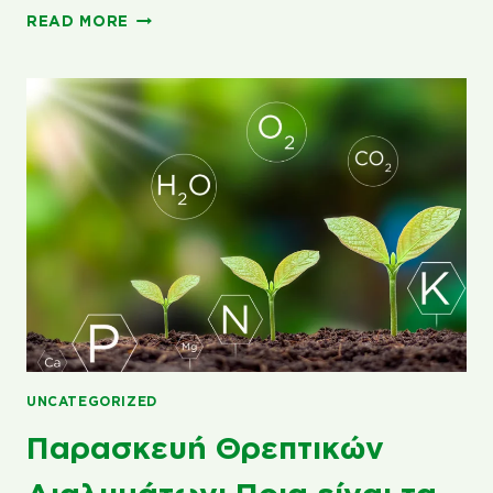
ΨΕΥΔΆΡΓΥΡΟΣ:
READ MORE
ΤΌΣΟ
ΣΗΜΑΝΤΙΚΌΣ
ΓΙΑ
ΤΗ
ΔΙΑΤΡΟΦΉ
ΤΩΝ
ΦΥΤΏΝ
UNCATEGORIZED
Παρασκευή Θρεπτικών