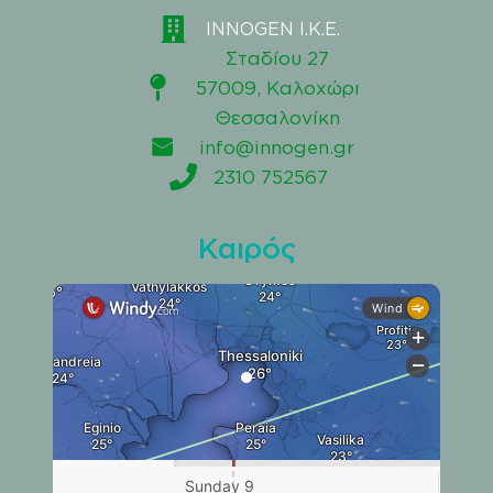
INNOGEN I.K.E.
Σταδίου 27
57009, Καλοχώρι
Θεσσαλονίκη
info@innogen.gr
2310 752567
Καιρός